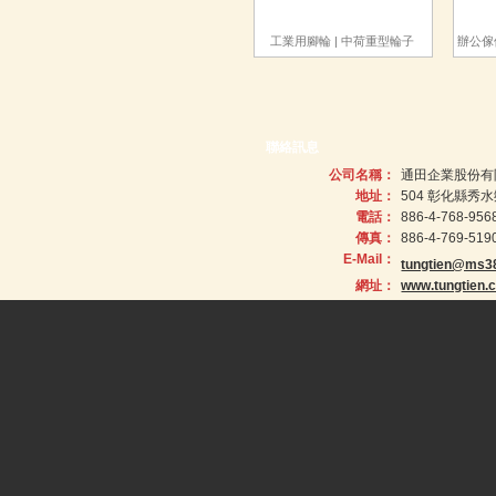
工業用腳輪 | 中荷重型輪子
辦公傢
(Industrial Caster)
輪子 (Of
聯絡訊息
公司名稱：
通田企業股份有
地址：
504 彰化縣秀
電話：
886-4-768-956
傳真：
886-4-769-519
E-Mail：
tungtien@ms38
網址：
www.tungtien.