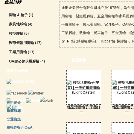
產品目錄
通田企業股份有限公司成立於1975年，為
腳輪 & 輪子
(1)
用腳輪、醫療用腳輪、五金用腳輪和家具用腳
家具地球輪
(4)
手推車輪子、展示架腳輪、家具輪子、OA辦
工業腳輪、載重輪、餐車輪子、五金腳輪、物流輪、
輕型腳輪
(5)
含TPR輪(熱塑橡膠輪)、Rubber輪(橡膠輪)、Nylo 
醫療儀器用腳輪
(17)
工業用腳輪
(13)
產品櫥窗
OA辦公傢俱用腳輪
(4)
所有產品列表
產品RSS下載
公司簡介
輕型活動輪子(平盤) |
輕型活動輪子(
廠商報導
一...
一...
交通資訊
腳輪&輪子 Q&A