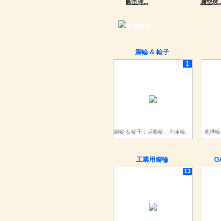
圓型球...
圓型球..
分類櫥窗
腳輪 & 輪子
1
腳輪 & 輪子︰活動輪、剎車輪、
地球輪
定向輪、TPR輪、PU輪、橡膠
輪、尼龍輪...
工業用腳輪
O
13