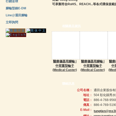
行銷全球
可承製符合RoHS、REACH...等各式環保規
腳輪型錄E-DM
Line@通田腳輪
立即詢問
相關產品資訊
醫療儀器用腳輪 |
醫療儀器用腳輪 |
醫療
中荷重型輪子
中荷重型輪子
中
(Medical Caster)
(Medical Caster)
(Med
聯絡訊息
公司名稱：
通田企業股份有
地址：
504 彰化縣秀
電話：
886-4-768-956
傳真：
886-4-769-519
E-Mail：
tungtien@ms38