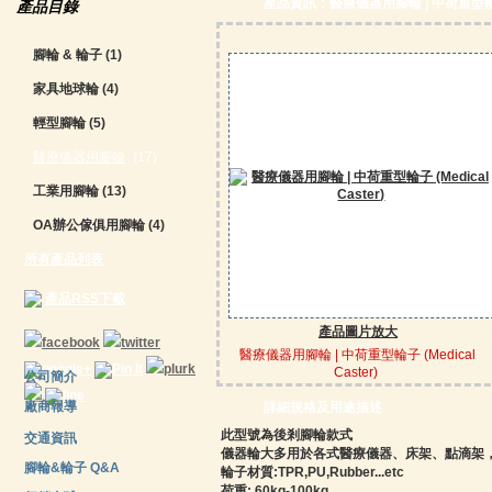
產品資訊：醫療儀器用腳輪 | 中荷重型輪子 (M
產品目錄
腳輪 & 輪子
(1)
家具地球輪
(4)
輕型腳輪
(5)
醫療儀器用腳輪
(17)
工業用腳輪
(13)
OA辦公傢俱用腳輪
(4)
所有產品列表
產品RSS下載
產品圖片放大
醫療儀器用腳輪 | 中荷重型輪子 (Medical
Caster)
公司簡介
廠商報導
詳細規格及用途描述
此型號為後剎腳輪款式
交通資訊
儀器輪大多用於各式醫療儀器、床架、點滴架，亦可
腳輪&輪子 Q&A
輪子材質:TPR,PU,Rubber...etc
荷重: 60kg-100kg