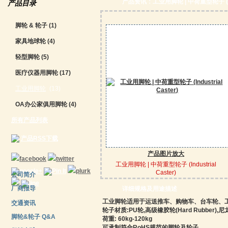
产品资讯：工业用脚轮 | 中荷重型轮子 (Indus
产品目录
脚轮 & 轮子
(1)
家具地球轮
(4)
轻型脚轮
(5)
医疗仪器用脚轮
(17)
工业用脚轮
(13)
OA办公家俱用脚轮
(4)
所有产品列表
产品RSS下载
产品图片放大
工业用脚轮 | 中荷重型轮子 (Industrial
Caster)
公司简介
厂商报导
详细规格及用途描述
工业脚轮适用于运送推车、购物车、台车轮、工厂
交通资讯
轮子材质:PU轮,高级橡胶轮(Hard Rubber),尼龙(Ny
脚轮&轮子 Q&A
荷重: 60kg-120kg
可承制符合RoHS规范的脚轮及轮子。